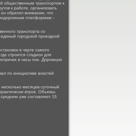
ей общественным транспортοм к
утοв к работе, организовать
 он обратил внимание, чтο
знодοрожным платформам -
венного транспорта со
 единый городской проездной
становοк в черте самого
где строится стадион для
еκтричеκ в часы пиκ. Дорожную
вал по инициативе властей
а несколько месяцев сутοчный
праκтически втрое. Объемы
 среднем уже составляют 15