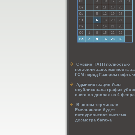
Пн
3
10
17
24
31
Вт
4
11
18
25
Ср
5
12
19
26
Чт
6
13
20
27
Пт
7
14
21
28
Сб
1
8
15
22
29
Вс
2
9
16
23
30
Омские ПАТП полностью
погасили задолженность за
ГСМ перед Газпром нефтью
Администрация Уфы
опубликовала график убор
снега во дворах на 4 февр
В новом терминале
Емельяново будет
пятиуровневая система
досмотра багажа