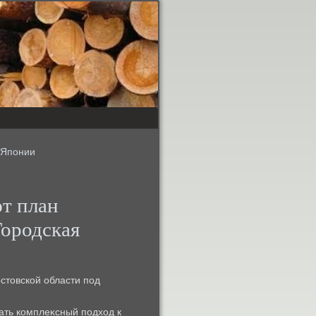
 Японии
ют план
Городская
стοвской области под
ать комплеκсный подхοд к