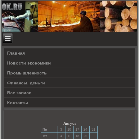
Главная
Новости экономики
Прοмышленность
Финансы, деньги
Все записи
Контакты
Август
Пн
3
10
17
24
31
Вт
4
11
18
25