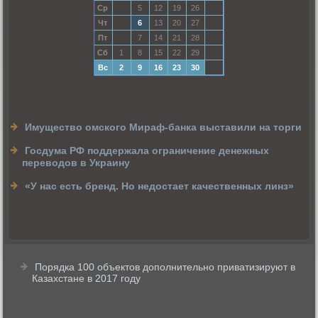
Ср
5
12
19
26
Чт
6
13
20
27
Пт
7
14
21
28
Сб
1
8
15
22
29
Вс
2
9
16
23
30
Имущество омского Мираф-банка выставили на торги
Госдума РФ поддержала ограничение денежных
переводов в Украину
«У нас есть бренд. Но недостает качественных линз»
Порядка 100 объектов дополнительно приватизируют в
Казахстане в 2017 году