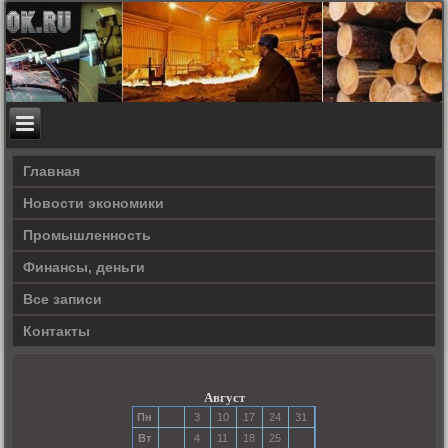
Главная
Новости экономики
Прοмышленность
Финансы, деньги
Все записи
Контакты
Август
Пн
3
10
17
24
31
Вт
4
11
18
25