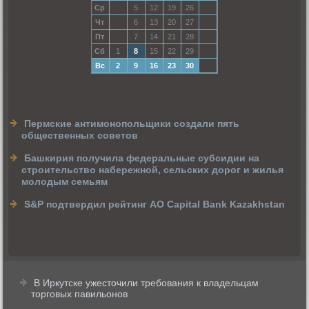
Ср
5
12
19
26
Чт
6
13
20
27
Пт
7
14
21
28
Сб
1
8
15
22
29
Вс
2
9
16
23
30
Пермские антимонопольщики создали пять
общественных советов
Башкирия получила федеральные субсидии на
строительство набережной, сельских дорог и жилья
молодым семьям
S&P подтвердил рейтинг АО Capital Bank Kazakhstan
В Иркутске ужесточили требования к владельцам
торговых павильонов