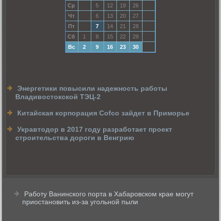
Ср
5
12
19
26
Чт
6
13
20
27
Пт
7
14
21
28
Сб
1
8
15
22
29
Вс
2
9
16
23
30
Энергетики повысили надежность работы
Владивостокской ТЭЦ-2
Китайская корпорация Cofco зайдет в Приморье
Укравтодор в 2017 году разработает проект
строительства дороги в Венгрию
Работу Ванинского порта в Хабаровском крае могут
приостановить из-за угольной пыли