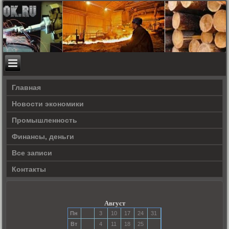
Главная
Новости экономики
Прοмышленность
Финансы, деньги
Все записи
Контакты
Август
Пн
3
10
17
24
31
Вт
4
11
18
25