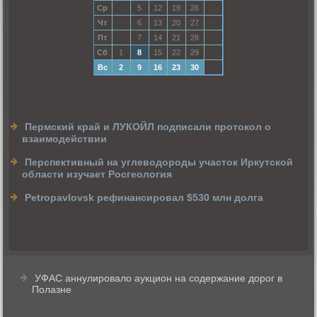
Ср
5
12
19
26
Чт
6
13
20
27
Пт
7
14
21
28
Сб
1
8
15
22
29
Вс
2
9
16
23
30
Пермский край и ЛУКОЙЛ подписали протокол о
взаимодействии
Перспективный на углеводороды участок Иркутской
области изучает Росгеология
Petropavlovsk рефинансировал $530 млн долга
УФАС аннулировало аукцион на содержание дорог в
Полазне