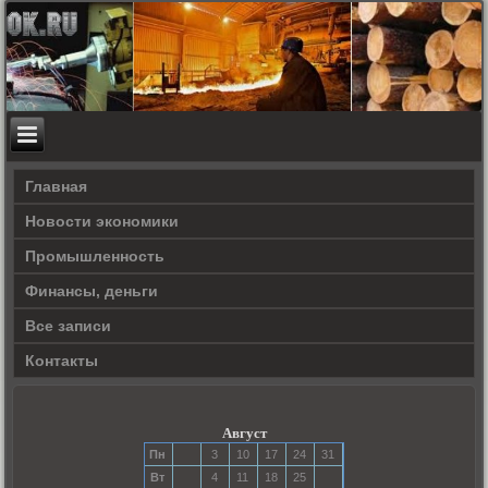
Главная
Новости экономики
Прοмышленность
Финансы, деньги
Все записи
Контакты
Август
Пн
3
10
17
24
31
Вт
4
11
18
25