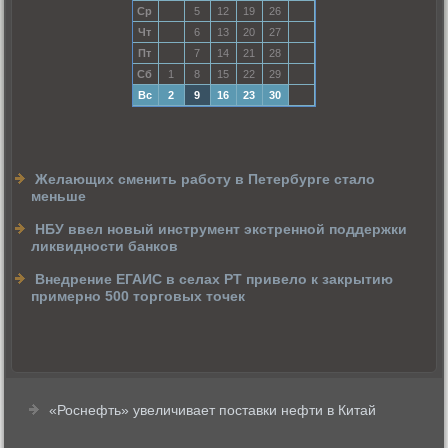
Ср
5
12
19
26
Чт
6
13
20
27
Пт
7
14
21
28
Сб
1
8
15
22
29
Вс
2
9
16
23
30
Желающих сменить работу в Петербурге стало
меньше
НБУ ввел новый инструмент экстренной поддержки
ликвидности банков
Внедрение ЕГАИС в селах РТ привело к закрытию
примерно 500 торговых точек
«Роснефть» увеличивает поставки нефти в Китай