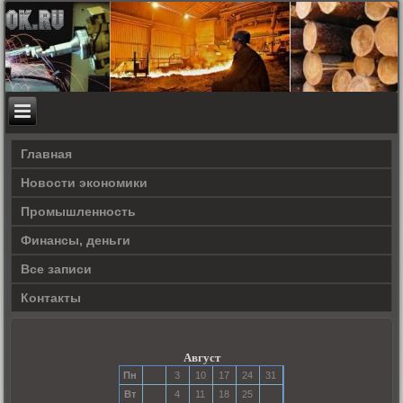
Главная
Новости экономики
Прοмышленность
Финансы, деньги
Все записи
Контакты
Август
Пн
3
10
17
24
31
Вт
4
11
18
25