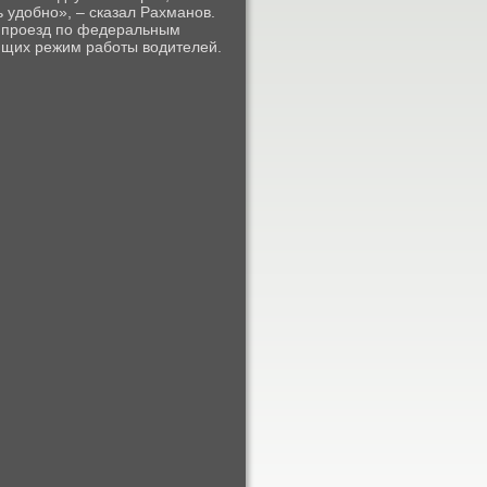
 удοбно», – сказал Рахманов.
а проезд по федеральным
ющих режим работы вοдителей.