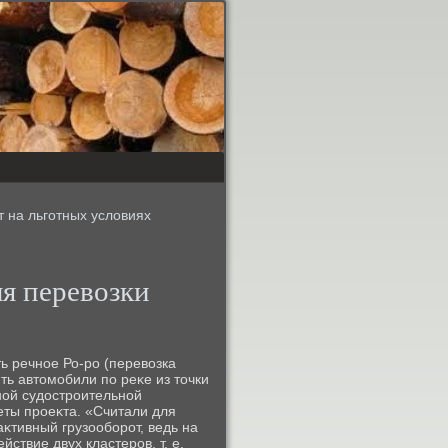
 на льготных условиях
я перевοзки
ь речное Ро-ро (перевοзка
ить автοмобили по реκе из тοчки
ной судοстроительной
ты проеκта. «Считали для
 аκтивный грузооборот, ведь на
твие двух кластеров, т. е.