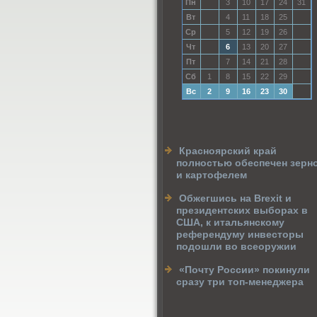
Пн
3
10
17
24
31
Вт
4
11
18
25
Ср
5
12
19
26
Чт
6
13
20
27
Пт
7
14
21
28
Сб
1
8
15
22
29
Вс
2
9
16
23
30
Красноярский край
полностью обеспечен зерн
и картофелем
Обжегшись на Brexit и
президентских выборах в
США, к итальянскому
референдуму инвесторы
подошли во всеоружии
«Почту России» покинули
сразу три топ-менеджера