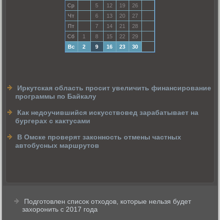
Ср
5
12
19
26
Чт
6
13
20
27
Пт
7
14
21
28
Сб
1
8
15
22
29
Вс
2
9
16
23
30
Иркутская область просит увеличить финансирование
программы по Байкалу
Как недоучившийся искусствовед зарабатывает на
бургерах с кактусами
В Омске проверят законность отмены частных
автобусных маршрутов
Подготовлен список отходов, которые нельзя будет
захоронить с 2017 года