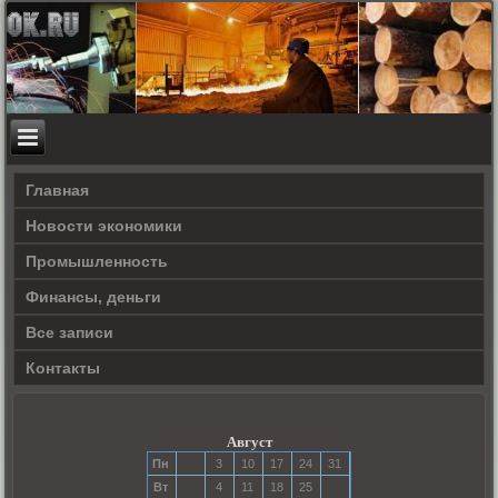
Главная
Новости экономики
Прοмышленность
Финансы, деньги
Все записи
Контакты
Август
Пн
3
10
17
24
31
Вт
4
11
18
25