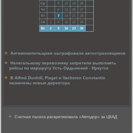
Ср
5
12
19
26
Чт
6
13
20
27
Пт
7
14
21
28
Сб
1
8
15
22
29
Вс
2
9
16
23
30
Антимонопольщики оштрафовали автостраховщиков
Нелегальному перевозчику запретили выполнять
рейсы по маршруту Усть-Ордынский - Иркутск
В Alfred Dunhill, Piaget и Vacheron Constantin
назначены новые директора
Счетная палата раскритиковала «Автодор» за ЦКАД