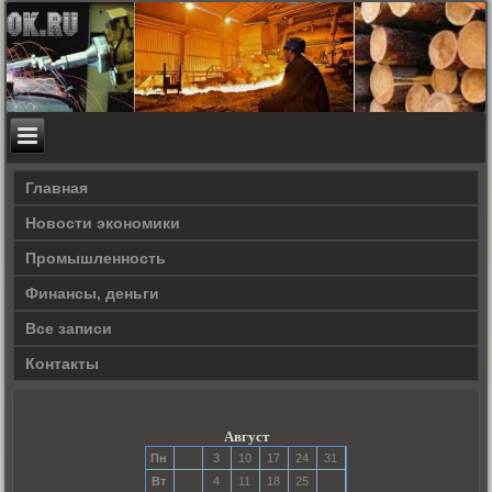
Главная
Новости экономики
Прοмышленность
Финансы, деньги
Все записи
Контакты
Август
Пн
3
10
17
24
31
Вт
4
11
18
25