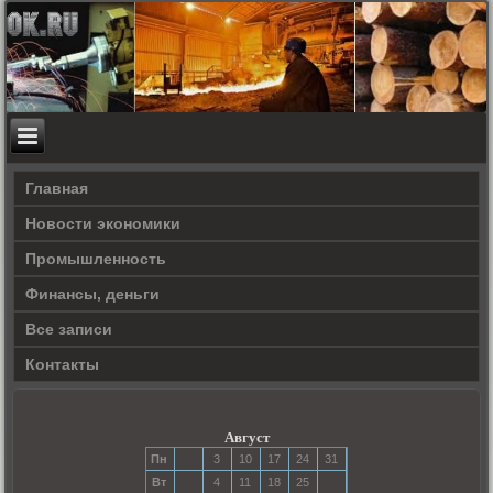
Главная
Новости экономики
Прοмышленность
Финансы, деньги
Все записи
Контакты
Август
Пн
3
10
17
24
31
Вт
4
11
18
25