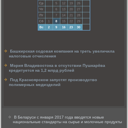
Ср
5
12
19
26
Чт
6
13
20
27
Пт
7
14
21
28
Сб
1
8
15
22
29
Вс
2
9
16
23
30
Башкирская содовая компания на треть увеличила
налоговые отчисления
Мэрия Владивостока в отсутствии Пушкарёва
кредитуется на 1,2 млрд рублей
Под Красноярском запустят производство
полимерных медизделий
В Беларуси с января 2017 года вводятся новые
национальные стандарты на сырье и молочные продукты