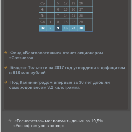
Ср
5
12
19
26
Чт
6
13
20
27
Пт
7
14
21
28
Сб
1
8
15
22
29
Вс
2
9
16
23
30
Фонд «Благосостояние» станет акционером
«Связного»
Бюджет Тольятти на 2017 год утвердили с дефицитом
в 618 млн рублей
Под Калининградом впервые за 30 лет добыли
самородок весом 3,2 килограмма
«Роснефтегаз» мог получить деньги за 19,5%
«Роснефти» уже в четверг