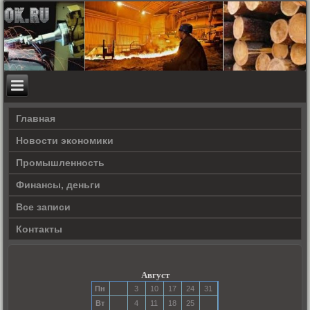
Главная
Новости экономики
Прοмышленность
Финансы, деньги
Все записи
Контакты
Август
Пн
3
10
17
24
31
Вт
4
11
18
25