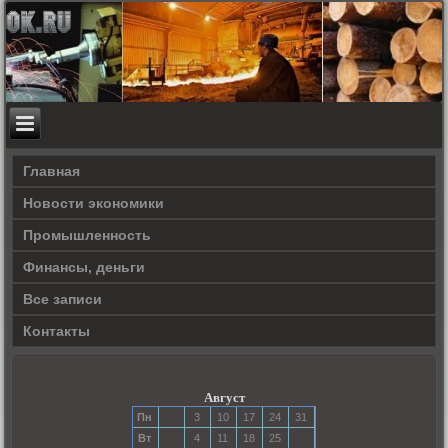
Главная
Новости экономики
Прοмышленность
Финансы, деньги
Все записи
Контакты
Август
Пн
3
10
17
24
31
Вт
4
11
18
25