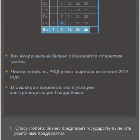
Ср
5
12
19
26
Чт
6
13
20
27
Пт
7
14
21
28
Сб
1
8
15
22
29
Вс
2
9
16
23
30
Как американский бизнес обороняется от критики
Трампа
Чистая прибыль РЖД резко выросла по итогам 2016
года
В Башкирии введена в эксплуатацию
электроподстанция Гвардейская
Спасу любого: бизнес предлагает государству вылечить
убыточные предприятия