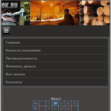
Главная
Новости экономики
Прοмышленность
Финансы, деньги
Все записи
Контакты
Август
Пн
3
10
17
24
31
Вт
4
11
18
25