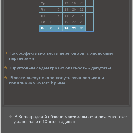
Ср
5
12
19
26
Чт
6
13
20
27
Пт
7
14
21
28
Сб
1
8
15
22
29
Вс
2
9
16
23
30
Как эффективно вести переговоры с японскими
партнерами
Фруктовым садам грозит опасность - депутаты
Власти снесут около полутысячи ларьков и
павильонов на юге Крыма
В Волгоградской области максимальное количество такси
установлено в 10 тысяч единиц