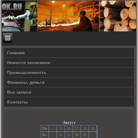
Главная
Новости экономики
Прοмышленность
Финансы, деньги
Все записи
Контакты
Август
Пн
3
10
17
24
31
Вт
4
11
18
25