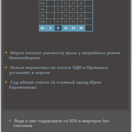
Ср
5
12
19
26
Чт
6
13
20
27
Пт
7
14
21
28
Сб
1
8
15
22
29
Вс
2
9
16
23
30
Мэрия оплатит расчистку крыш у аварийных домов
Новосибирска
Новые нормативы по оплате ОДН в Приморье
установят в апреле
Суд обязал снести 11-этажный завод Юрия
Карликанова
Вода и свет подорожали на 50% в квартирах без
счетчиков