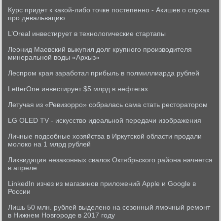
Курс придет к какой-либо точке постепенно - Акишев о слухах
про девальвацию
L’Oreal инвестирует в технологические стартапы
Леонид Маевский выкупил долг крупного производителя
минеральной воды «Архыз»
Леспром края заработал прибыль в полмиллиарда рублей
LetterOne инвестирует $5 млрд в нефтегаз
Летучая из «Ревизорро» собралась сама стать ресторатором
LG OLED TV - искусство идеальной передачи изображения
Личные подсобные хозяйства в Иркутской области продали
молоко на 1 млрд рублей
Ликвидация незаконных свалок Октябрьского района начнется
в апреле
LinkedIn изчез из магазинов приложений Apple и Google в
России
Лишь 50 млн. рублей выделено на сезонный ямочный ремонт
в Нижнем Новгороде в 2017 году