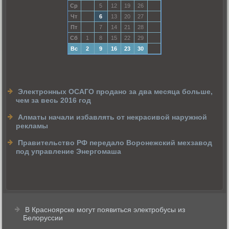
Ср
5
12
19
26
Чт
6
13
20
27
Пт
7
14
21
28
Сб
1
8
15
22
29
Вс
2
9
16
23
30
Электронных ОСАГО продано за два месяца больше,
чем за весь 2016 год
Алматы начали избавлять от некрасивой наружной
рекламы
Правительство РФ передало Воронежский мехзавод
под управление Энергомаша
В Красноярске могут появиться электробусы из
Белоруссии