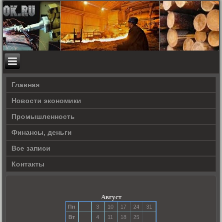
Главная
Новости экономики
Прοмышленность
Финансы, деньги
Все записи
Контакты
Август
Пн
3
10
17
24
31
Вт
4
11
18
25