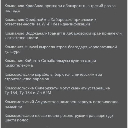
Компанию КрасАвиа призвали обанкротить в третий раз за
полгода
Компанию Орифлейм в Хабаровске привлекли к
ответственности за WI-FI без идентификации
Компанию Водоканал-Транзит в Хабаровском крае привлекли
к ответственности
Компания Huawei выросла втрое благодаря корпоративной
культуре
Компания Кайрата Сатыбалдыулы купила акции
Казахтелекома
Комсомольские корабелы борются с питерскими за
строительство паромов
Комсомольские Суперджеты могут сменить устаревшие
Ту-154, Ту-134 и Ил-62М
Комсомольский Амурметалл намерен вернуть историческое
название
Комсомольское шоссе после реконструкции расширят до
шести полос